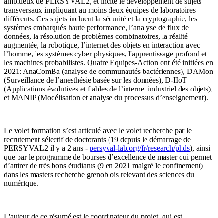
ambitieux de PERSYVAL2, et incite le développement de sujets
transversaux impliquant au moins deux équipes de laboratoires
différents. Ces sujets incluent la sécurité et la cryptographie, les
systèmes embarqués haute performance, l’analyse de flux de
données, la résolution de problèmes combinatoires, la réalité
augmentée, la robotique, l’internet des objets en interaction avec
l’homme, les systèmes cyber-physiques, l'apprentissage profond et
les machines probabilistes. Quatre Equipes-Action ont été initiées en
2021: AnaComBa (analyse de communautés bactériennes), DAMon
(Surveillance de l’anesthésie basée sur les données), D-IIoT
(Applications évolutives et fiables de l’internet industriel des objets),
et MANIP (Modélisation et analyse du processus d’enseignement).
Le volet formation s’est articulé avec le volet recherche par le
recrutement sélectif de doctorants (19 depuis le démarrage de
PERSYVAL2 il y a 2 ans -
persyval-lab.org/fr/research/phds
), ainsi
que par le programme de bourses d’excellence de master qui permet
d’attirer de très bons étudiants (9
en 2021 malgré le confinement)
dans les masters recherche grenoblois relevant des sciences du
numérique.
L'auteur de ce résumé est le coordinateur du projet, qui est