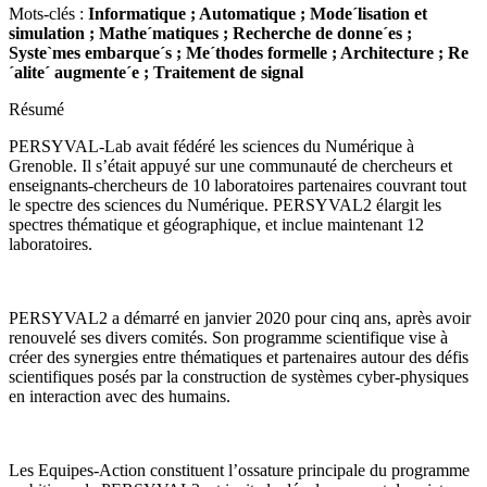
Mots-clés :
Informatique ; Automatique ; Mode´lisation et
simulation ; Mathe´matiques ; Recherche de donne´es ;
Syste`mes embarque´s ; Me´thodes formelle ; Architecture ; Re
´alite´ augmente´e ; Traitement de signal
Résumé
PERSYVAL-Lab avait fédéré les sciences du Numérique à
Grenoble. Il s’était appuyé sur une communauté de chercheurs et
enseignants-chercheurs de 10 laboratoires partenaires couvrant tout
le spectre des sciences du Numérique. PERSYVAL2 élargit les
spectres thématique et géographique, et inclue maintenant 12
laboratoires.
PERSYVAL2 a démarré en janvier 2020 pour cinq ans, après avoir
renouvelé ses divers comités. Son programme scientifique vise à
créer des synergies entre thématiques et partenaires autour des défis
scientifiques posés par la construction de systèmes cyber-physiques
en interaction avec des humains.
Les Equipes-Action constituent l’ossature principale du programme