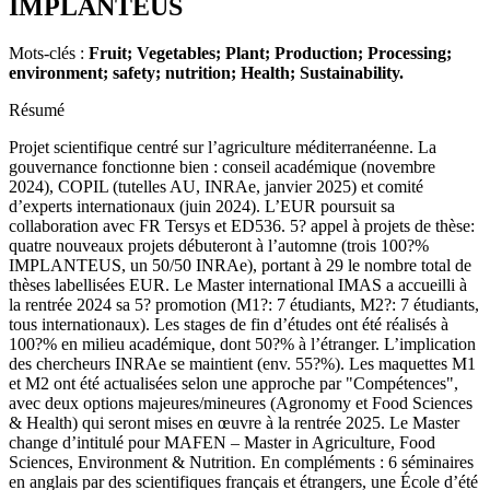
IMPLANTEUS
Mots-clés :
Fruit; Vegetables; Plant; Production; Processing;
environment; safety; nutrition; Health; Sustainability.
Résumé
Projet scientifique centré sur l’agriculture méditerranéenne. La
gouvernance fonctionne bien : conseil académique (novembre
2024), COPIL (tutelles AU, INRAe, janvier 2025) et comité
d’experts internationaux (juin 2024). L’EUR poursuit sa
collaboration avec FR Tersys et ED536. 5? appel à projets de thèse:
quatre nouveaux projets débuteront à l’automne (trois 100?%
IMPLANTEUS, un 50/50 INRAe), portant à 29 le nombre total de
thèses labellisées EUR. Le Master international IMAS a accueilli à
la rentrée 2024 sa 5? promotion (M1?: 7 étudiants, M2?: 7 étudiants,
tous internationaux). Les stages de fin d’études ont été réalisés à
100?% en milieu académique, dont 50?% à l’étranger. L’implication
des chercheurs INRAe se maintient (env. 55?%). Les maquettes M1
et M2 ont été actualisées selon une approche par "Compétences",
avec deux options majeures/mineures (Agronomy et Food Sciences
& Health) qui seront mises en œuvre à la rentrée 2025. Le Master
change d’intitulé pour MAFEN – Master in Agriculture, Food
Sciences, Environment & Nutrition. En compléments : 6 séminaires
en anglais par des scientifiques français et étrangers, une École d’été