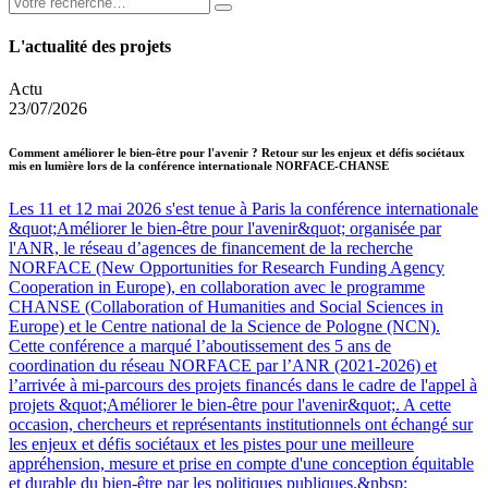
L'actualité des projets
Actu
23/07/2026
Comment améliorer le bien-être pour l'avenir ? Retour sur les enjeux et défis sociétaux
mis en lumière lors de la conférence internationale NORFACE-CHANSE
Les 11 et 12 mai 2026 s'est tenue à Paris la conférence internationale
&quot;Améliorer le bien-être pour l'avenir&quot; organisée par
l'ANR, le réseau d’agences de financement de la recherche
NORFACE (New Opportunities for Research Funding Agency
Cooperation in Europe), en collaboration avec le programme
CHANSE (Collaboration of Humanities and Social Sciences in
Europe) et le Centre national de la Science de Pologne (NCN).
Cette conférence a marqué l’aboutissement des 5 ans de
coordination du réseau NORFACE par l’ANR (2021-2026) et
l’arrivée à mi-parcours des projets financés dans le cadre de l'appel à
projets &quot;Améliorer le bien-être pour l'avenir&quot;. A cette
occasion, chercheurs et représentants institutionnels ont échangé sur
les enjeux et défis sociétaux et les pistes pour une meilleure
appréhension, mesure et prise en compte d'une conception équitable
et durable du bien-être par les politiques publiques.&nbsp;