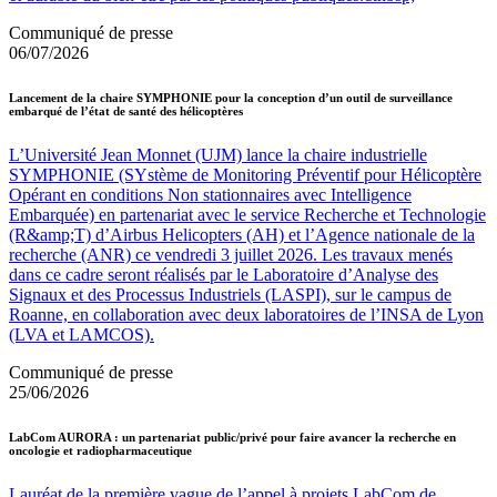
Communiqué de presse
06/07/2026
Lancement de la chaire SYMPHONIE pour la conception d’un outil de surveillance
embarqué de l’état de santé des hélicoptères
L’Université Jean Monnet (UJM) lance la chaire industrielle
SYMPHONIE (SYstème de Monitoring Préventif pour Hélicoptère
Opérant en conditions Non stationnaires avec Intelligence
Embarquée) en partenariat avec le service Recherche et Technologie
(R&amp;T) d’Airbus Helicopters (AH) et l’Agence nationale de la
recherche (ANR) ce vendredi 3 juillet 2026. Les travaux menés
dans ce cadre seront réalisés par le Laboratoire d’Analyse des
Signaux et des Processus Industriels (LASPI), sur le campus de
Roanne, en collaboration avec deux laboratoires de l’INSA de Lyon
(LVA et LAMCOS).
Communiqué de presse
25/06/2026
LabCom AURORA : un partenariat public/privé pour faire avancer la recherche en
oncologie et radiopharmaceutique
Lauréat de la première vague de l’appel à projets LabCom de