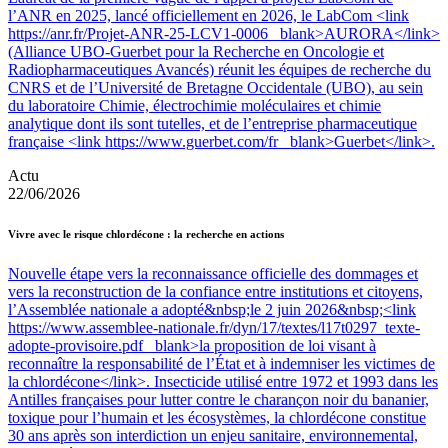
l’ANR en 2025, lancé officiellement en 2026, le LabCom <link
https://anr.fr/Projet-ANR-25-LCV1-0006 _blank>AURORA</link>
(Alliance UBO-Guerbet pour la Recherche en Oncologie et
Radiopharmaceutiques Avancés) réunit les équipes de recherche du
CNRS et de l’Université de Bretagne Occidentale (UBO), au sein
du laboratoire Chimie, électrochimie moléculaires et chimie
analytique dont ils sont tutelles, et de l’entreprise pharmaceutique
française <link https://www.guerbet.com/fr _blank>Guerbet</link>.
Actu
22/06/2026
Vivre avec le risque chlordécone : la recherche en actions
Nouvelle étape vers la reconnaissance officielle des dommages et
vers la reconstruction de la confiance entre institutions et citoyens,
l’Assemblée nationale a adopté&nbsp;le 2 juin 2026&nbsp;<link
https://www.assemblee-nationale.fr/dyn/17/textes/l17t0297_texte-
adopte-provisoire.pdf _blank>la proposition de loi visant à
reconnaître la responsabilité de l’État et à indemniser les victimes de
la chlordécone</link>. Insecticide utilisé entre 1972 et 1993 dans les
Antilles françaises pour lutter contre le charançon noir du bananier,
toxique pour l’humain et les écosystèmes, la chlordécone constitue
30 ans après son interdiction un enjeu sanitaire, environnemental,