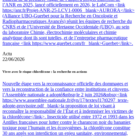
l’ANR en 2025, lancé officiellement en 2026, le LabCom <link
https://anr.fr/Projet-ANR-25-LCV1-0006 _blank>AURORA</link>
(Alliance UBO-Guerbet pour la Recherche en Oncologie et
Radiopharmaceutiques Avancés) réunit les équipes de recherche du
CNRS et de l’Université de Bretagne Occidentale (UBO), au sein
du laboratoire Chimie, électrochimie moléculaires et chimie
analytique dont ils sont tutelles, et de l’entreprise pharmaceutique
française <link https://www.guerbet.com/fr _blank>Guerbet</link>.
Actu
22/06/2026
Vivre avec le risque chlordécone : la recherche en actions
Nouvelle étape vers la reconnaissance officielle des dommages et
vers la reconstruction de la confiance entre institutions et citoyens,
l’Assemblée nationale a adopté&nbsp;le 2 juin 2026&nbsp;<link
https://www.assemblee-nationale.fr/dyn/17/textes/l17t0297_texte-
adopte-provisoire.pdf _blank>la proposition de loi visant à
reconnaître la responsabilité de l’État et à indemniser les victimes de
la chlordécone</link>. Insecticide utilisé entre 1972 et 1993 dans les
Antilles françaises pour lutter contre le charançon noir du bananier,
toxique pour l’humain et les écosystèmes, la chlordécone constitue
30 ans après son interdiction un enjeu sanitaire, environnemental,