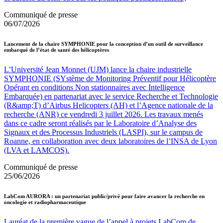
Communiqué de presse
06/07/2026
Lancement de la chaire SYMPHONIE pour la conception d’un outil de surveillance
embarqué de l’état de santé des hélicoptères
L’Université Jean Monnet (UJM) lance la chaire industrielle
SYMPHONIE (SYstème de Monitoring Préventif pour Hélicoptère
Opérant en conditions Non stationnaires avec Intelligence
Embarquée) en partenariat avec le service Recherche et Technologie
(R&amp;T) d’Airbus Helicopters (AH) et l’Agence nationale de la
recherche (ANR) ce vendredi 3 juillet 2026. Les travaux menés
dans ce cadre seront réalisés par le Laboratoire d’Analyse des
Signaux et des Processus Industriels (LASPI), sur le campus de
Roanne, en collaboration avec deux laboratoires de l’INSA de Lyon
(LVA et LAMCOS).
Communiqué de presse
25/06/2026
LabCom AURORA : un partenariat public/privé pour faire avancer la recherche en
oncologie et radiopharmaceutique
Lauréat de la première vague de l’appel à projets LabCom de