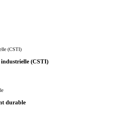
ielle (CSTI)
 industrielle (CSTI)
le
nt durable