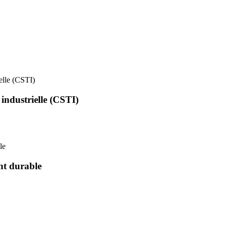
ielle (CSTI)
 industrielle (CSTI)
le
nt durable