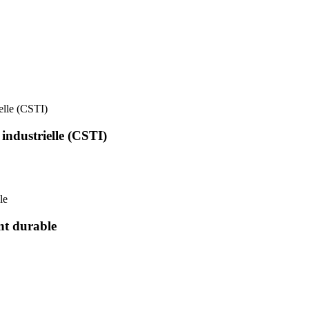
ielle (CSTI)
 industrielle (CSTI)
le
nt durable