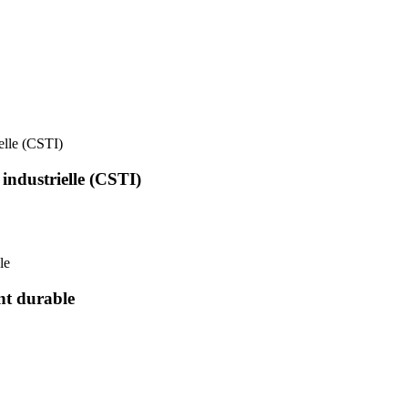
ielle (CSTI)
 industrielle (CSTI)
le
nt durable