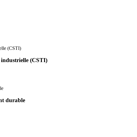
ielle (CSTI)
 industrielle (CSTI)
le
nt durable