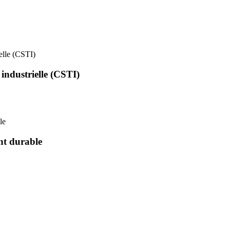
ielle (CSTI)
 industrielle (CSTI)
le
nt durable