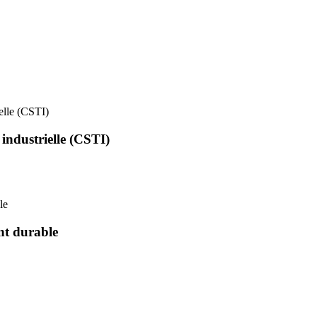
ielle (CSTI)
 industrielle (CSTI)
le
nt durable