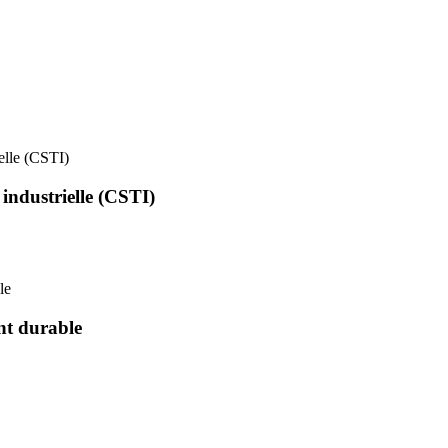
ielle (CSTI)
 industrielle (CSTI)
le
nt durable