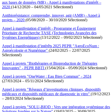
aux bases de données (MR) - Appel à manifestations d'intérêt –
2020
(14/12/2020 – 04/05/2021 Sélectionné)
Antibiorésistance: comprendre, innover, agir (AMR) - Appel à
projets – 2020
(05/08/2020 – 30/10/2020 Sélectionné)
Appel à manifestation d’intérêt - Programme et Équipement
Prioritaire de Recherche TASE (Technologies Avancées des
Systèmes Energétiques)
(13/12/2022 – 09/02/2023 Sélectionné)
Appel à manifestation d’intérêts 2025 PEPR "AgroEcoNum :
Agroécologie et Numérique"
(24/02/2025 – 22/07/2025
Sélectionné)
Appel à projets "Biothérapies et Bioproduction de Thérapies
Innovantes" - PEPR BBTI
(15/04/2024 – 05/09/2024 Sélectionné)
Appel à projets "OneWater : Eau Bien Commun" - 2024
(27/03/2024 – 05/11/2024 Sélectionné)
Appel à projets "Réseaux d’investigations cliniques, dispositifs
médicaux et dispositifs médicaux de diagnostic in vitro"
(19/12/2023
– 28/03/2024 Sélectionné)
Appel à projets "SOLU-BIOD : Vers une intégration systémique des
Solutions fondées sur la Nature"
(19/03/2025 – 30/09/2025