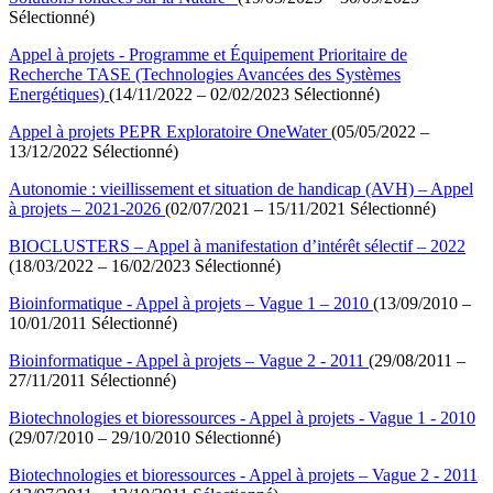
Sélectionné)
Appel à projets - Programme et Équipement Prioritaire de
Recherche TASE (Technologies Avancées des Systèmes
Energétiques)
(14/11/2022 – 02/02/2023 Sélectionné)
Appel à projets PEPR Exploratoire OneWater
(05/05/2022 –
13/12/2022 Sélectionné)
Autonomie : vieillissement et situation de handicap (AVH) – Appel
à projets – 2021-2026
(02/07/2021 – 15/11/2021 Sélectionné)
BIOCLUSTERS – Appel à manifestation d’intérêt sélectif – 2022
(18/03/2022 – 16/02/2023 Sélectionné)
Bioinformatique - Appel à projets – Vague 1 – 2010
(13/09/2010 –
10/01/2011 Sélectionné)
Bioinformatique - Appel à projets – Vague 2 - 2011
(29/08/2011 –
27/11/2011 Sélectionné)
Biotechnologies et bioressources - Appel à projets - Vague 1 - 2010
(29/07/2010 – 29/10/2010 Sélectionné)
Biotechnologies et bioressources - Appel à projets – Vague 2 - 2011