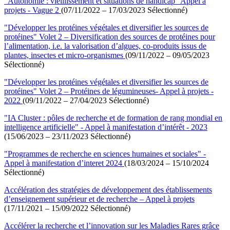
"Autonomie : vieillissement et situations de handicap" Appel à
projets - Vague 2
(07/11/2022 – 17/03/2023 Sélectionné)
"Développer les protéines végétales et diversifier les sources de
protéines" Volet 2 – Diversification des sources de protéines pour
l’alimentation, i.e. la valorisation d’algues, co-produits issus de
plantes, insectes et micro-organismes
(09/11/2022 – 09/05/2023
Sélectionné)
"Développer les protéines végétales et diversifier les sources de
protéines" Volet 2 – Protéines de légumineuses- Appel à projets -
2022
(09/11/2022 – 27/04/2023 Sélectionné)
"IA Cluster : pôles de recherche et de formation de rang mondial en
intelligence artificielle" - Appel à manifestation d’intérêt - 2023
(15/06/2023 – 23/11/2023 Sélectionné)
"Programmes de recherche en sciences humaines et sociales" -
Appel à manifestation d’interet 2024
(18/03/2024 – 15/10/2024
Sélectionné)
Accélération des stratégies de développement des établissements
d’enseignement supérieur et de recherche – Appel à projets
(17/11/2021 – 15/09/2022 Sélectionné)
Accélérer la recherche et l’innovation sur les Maladies Rares grâce