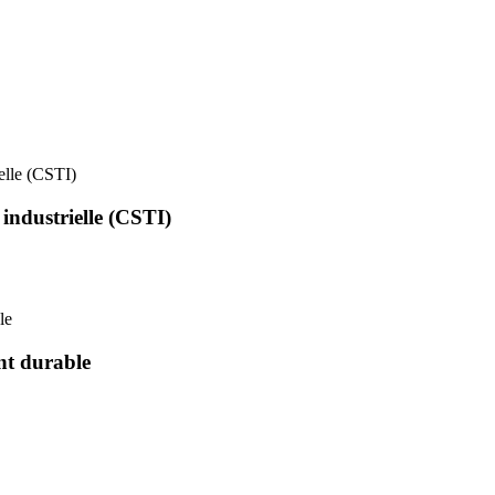
ielle (CSTI)
 industrielle (CSTI)
le
nt durable