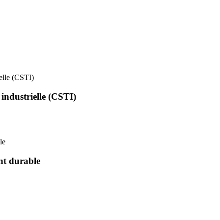
ielle (CSTI)
 industrielle (CSTI)
le
nt durable