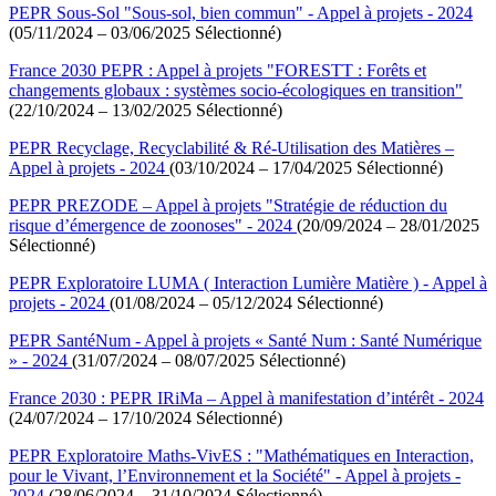
PEPR Sous-Sol "Sous-sol, bien commun" - Appel à projets - 2024
(05/11/2024 – 03/06/2025 Sélectionné)
France 2030 PEPR : Appel à projets "FORESTT : Forêts et
changements globaux : systèmes socio-écologiques en transition"
(22/10/2024 – 13/02/2025 Sélectionné)
PEPR Recyclage, Recyclabilité & Ré-Utilisation des Matières –
Appel à projets - 2024
(03/10/2024 – 17/04/2025 Sélectionné)
PEPR PREZODE – Appel à projets "Stratégie de réduction du
risque d’émergence de zoonoses" - 2024
(20/09/2024 – 28/01/2025
Sélectionné)
PEPR Exploratoire LUMA ( Interaction Lumière Matière ) - Appel à
projets - 2024
(01/08/2024 – 05/12/2024 Sélectionné)
PEPR SantéNum - Appel à projets « Santé Num : Santé Numérique
» - 2024
(31/07/2024 – 08/07/2025 Sélectionné)
France 2030 : PEPR IRiMa – Appel à manifestation d’intérêt - 2024
(24/07/2024 – 17/10/2024 Sélectionné)
PEPR Exploratoire Maths-VivES : "Mathématiques en Interaction,
pour le Vivant, l’Environnement et la Société" - Appel à projets -
2024
(28/06/2024 – 31/10/2024 Sélectionné)