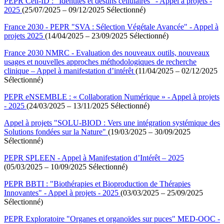
PEPR Cell-ID : "Identités et destins cellulaires" - Appel à projets -
2025
(25/07/2025 – 09/12/2025 Sélectionné)
France 2030 - PEPR "SVA : Sélection Végétale Avancée" - Appel à
projets 2025
(14/04/2025 – 23/09/2025 Sélectionné)
France 2030 NMRC - Evaluation des nouveaux outils, nouveaux
usages et nouvelles approches méthodologiques de recherche
clinique – Appel à manifestation d’intérêt
(11/04/2025 – 02/12/2025
Sélectionné)
PEPR eNSEMBLE : « Collaboration Numérique » - Appel à projets
- 2025
(24/03/2025 – 13/11/2025 Sélectionné)
Appel à projets "SOLU-BIOD : Vers une intégration systémique des
Solutions fondées sur la Nature"
(19/03/2025 – 30/09/2025
Sélectionné)
PEPR SPLEEN - Appel à Manifestation d’Intérêt – 2025
(05/03/2025 – 10/09/2025 Sélectionné)
PEPR BBTI : "Biothérapies et Bioproduction de Thérapies
Innovantes" - Appel à projets - 2025
(03/03/2025 – 25/09/2025
Sélectionné)
PEPR Exploratoire "Organes et organoïdes sur puces" MED-OOC -