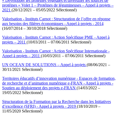
« Développer les protéines végétales et diversifier les sources de
protéines » Volet 1 – Protéines de légumineuses – Appel à projets –
2021
(20/12/2021 – 05/05/2022 Sélectionné)
Valorisation - Instituts Carnot : Structuration de l’offre en réponse
aux besoins des filières économiques - Appel à projets - 2014
(16/07/2014 – 30/10/2018 Sélectionné)
Valorisation - Instituts Carnot : Action Spécifique PME - Appel à
projets – 2011
(10/03/2011 – 07/06/2011 Sélectionné)
Valorisation - Instituts Carnot : Action Spécifique Internationale -
Appel à projets – 2011
(10/03/2011 – 07/06/2011 Sélectionné)
UN OCEAN DE SOLUTIONS – Appel à projets
(08/06/2021 –
30/11/2021 Sélectionné)
Territoires éducatifs d’innovation numérique - Espaces de formation,
de recherche et d’animation numérique e-FRAN - Appel à projets -
Soutien au déploiement des projets e-FRAN
(14/03/2022 –
19/05/2022 Sélectionné)
Structuration de la Formation par la Recherche dans les Initiatives
d’excellence (SFRI) - Appel à projets - 2019
(18/10/2019 –
11/05/2020 Sélectionné)