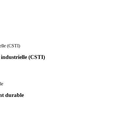
ielle (CSTI)
 industrielle (CSTI)
le
nt durable