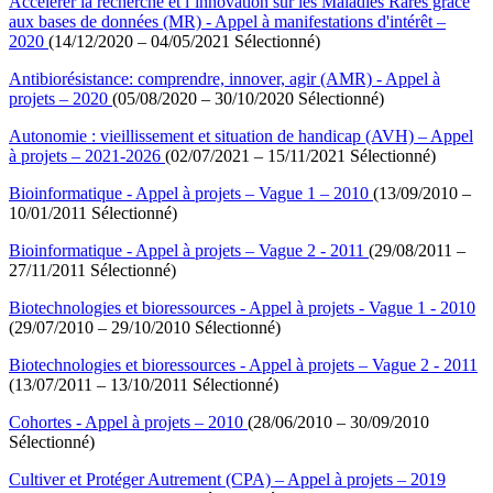
Accélérer la recherche et l’innovation sur les Maladies Rares grâce
aux bases de données (MR) - Appel à manifestations d'intérêt –
2020
(14/12/2020 – 04/05/2021 Sélectionné)
Antibiorésistance: comprendre, innover, agir (AMR) - Appel à
projets – 2020
(05/08/2020 – 30/10/2020 Sélectionné)
Autonomie : vieillissement et situation de handicap (AVH) – Appel
à projets – 2021-2026
(02/07/2021 – 15/11/2021 Sélectionné)
Bioinformatique - Appel à projets – Vague 1 – 2010
(13/09/2010 –
10/01/2011 Sélectionné)
Bioinformatique - Appel à projets – Vague 2 - 2011
(29/08/2011 –
27/11/2011 Sélectionné)
Biotechnologies et bioressources - Appel à projets - Vague 1 - 2010
(29/07/2010 – 29/10/2010 Sélectionné)
Biotechnologies et bioressources - Appel à projets – Vague 2 - 2011
(13/07/2011 – 13/10/2011 Sélectionné)
Cohortes - Appel à projets – 2010
(28/06/2010 – 30/09/2010
Sélectionné)
Cultiver et Protéger Autrement (CPA) – Appel à projets – 2019