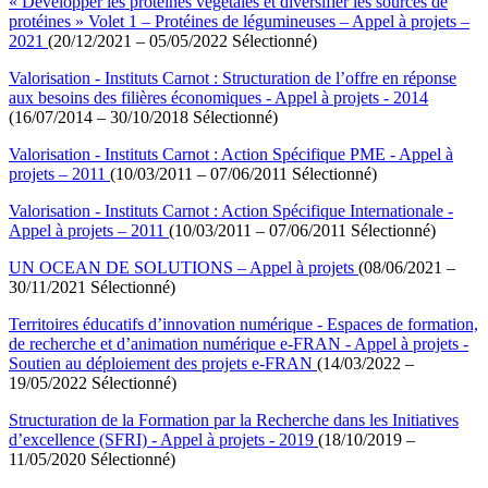
« Développer les protéines végétales et diversifier les sources de
protéines » Volet 1 – Protéines de légumineuses – Appel à projets –
2021
(20/12/2021 – 05/05/2022 Sélectionné)
Valorisation - Instituts Carnot : Structuration de l’offre en réponse
aux besoins des filières économiques - Appel à projets - 2014
(16/07/2014 – 30/10/2018 Sélectionné)
Valorisation - Instituts Carnot : Action Spécifique PME - Appel à
projets – 2011
(10/03/2011 – 07/06/2011 Sélectionné)
Valorisation - Instituts Carnot : Action Spécifique Internationale -
Appel à projets – 2011
(10/03/2011 – 07/06/2011 Sélectionné)
UN OCEAN DE SOLUTIONS – Appel à projets
(08/06/2021 –
30/11/2021 Sélectionné)
Territoires éducatifs d’innovation numérique - Espaces de formation,
de recherche et d’animation numérique e-FRAN - Appel à projets -
Soutien au déploiement des projets e-FRAN
(14/03/2022 –
19/05/2022 Sélectionné)
Structuration de la Formation par la Recherche dans les Initiatives
d’excellence (SFRI) - Appel à projets - 2019
(18/10/2019 –
11/05/2020 Sélectionné)