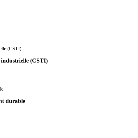
ielle (CSTI)
 industrielle (CSTI)
le
nt durable