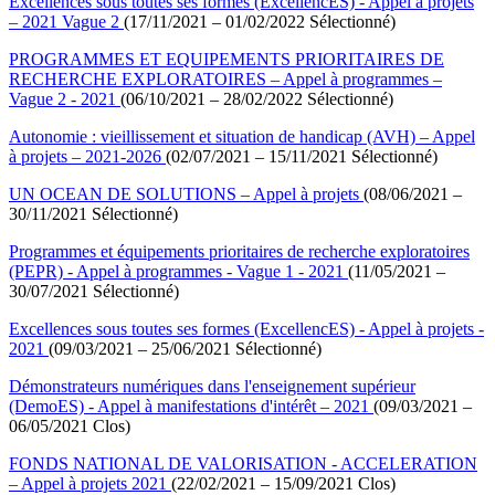
Excellences sous toutes ses formes (ExcellencES) - Appel à projets
– 2021 Vague 2
(17/11/2021 – 01/02/2022 Sélectionné)
PROGRAMMES ET EQUIPEMENTS PRIORITAIRES DE
RECHERCHE EXPLORATOIRES – Appel à programmes –
Vague 2 - 2021
(06/10/2021 – 28/02/2022 Sélectionné)
Autonomie : vieillissement et situation de handicap (AVH) – Appel
à projets – 2021-2026
(02/07/2021 – 15/11/2021 Sélectionné)
UN OCEAN DE SOLUTIONS – Appel à projets
(08/06/2021 –
30/11/2021 Sélectionné)
Programmes et équipements prioritaires de recherche exploratoires
(PEPR) - Appel à programmes - Vague 1 - 2021
(11/05/2021 –
30/07/2021 Sélectionné)
Excellences sous toutes ses formes (ExcellencES) - Appel à projets -
2021
(09/03/2021 – 25/06/2021 Sélectionné)
Démonstrateurs numériques dans l'enseignement supérieur
(DemoES) - Appel à manifestations d'intérêt – 2021
(09/03/2021 –
06/05/2021 Clos)
FONDS NATIONAL DE VALORISATION - ACCELERATION
– Appel à projets 2021
(22/02/2021 – 15/09/2021 Clos)