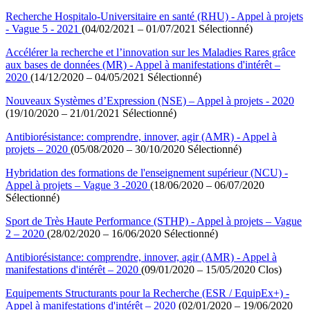
Recherche Hospitalo-Universitaire en santé (RHU) - Appel à projets
- Vague 5 - 2021
(04/02/2021 – 01/07/2021 Sélectionné)
Accélérer la recherche et l’innovation sur les Maladies Rares grâce
aux bases de données (MR) - Appel à manifestations d'intérêt –
2020
(14/12/2020 – 04/05/2021 Sélectionné)
Nouveaux Systèmes d’Expression (NSE) – Appel à projets - 2020
(19/10/2020 – 21/01/2021 Sélectionné)
Antibiorésistance: comprendre, innover, agir (AMR) - Appel à
projets – 2020
(05/08/2020 – 30/10/2020 Sélectionné)
Hybridation des formations de l'enseignement supérieur (NCU) -
Appel à projets – Vague 3 -2020
(18/06/2020 – 06/07/2020
Sélectionné)
Sport de Très Haute Performance (STHP) - Appel à projets – Vague
2 – 2020
(28/02/2020 – 16/06/2020 Sélectionné)
Antibiorésistance: comprendre, innover, agir (AMR) - Appel à
manifestations d'intérêt – 2020
(09/01/2020 – 15/05/2020 Clos)
Equipements Structurants pour la Recherche (ESR / EquipEx+) -
Appel à manifestations d'intérêt – 2020
(02/01/2020 – 19/06/2020