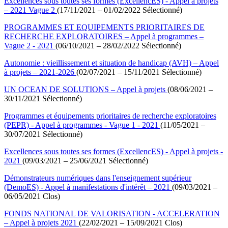
Excellences sous toutes ses formes (ExcellencES) - Appel à projets
– 2021 Vague 2
(17/11/2021 – 01/02/2022 Sélectionné)
PROGRAMMES ET EQUIPEMENTS PRIORITAIRES DE
RECHERCHE EXPLORATOIRES – Appel à programmes –
Vague 2 - 2021
(06/10/2021 – 28/02/2022 Sélectionné)
Autonomie : vieillissement et situation de handicap (AVH) – Appel
à projets – 2021-2026
(02/07/2021 – 15/11/2021 Sélectionné)
UN OCEAN DE SOLUTIONS – Appel à projets
(08/06/2021 –
30/11/2021 Sélectionné)
Programmes et équipements prioritaires de recherche exploratoires
(PEPR) - Appel à programmes - Vague 1 - 2021
(11/05/2021 –
30/07/2021 Sélectionné)
Excellences sous toutes ses formes (ExcellencES) - Appel à projets -
2021
(09/03/2021 – 25/06/2021 Sélectionné)
Démonstrateurs numériques dans l'enseignement supérieur
(DemoES) - Appel à manifestations d'intérêt – 2021
(09/03/2021 –
06/05/2021 Clos)
FONDS NATIONAL DE VALORISATION - ACCELERATION
– Appel à projets 2021
(22/02/2021 – 15/09/2021 Clos)