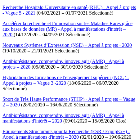
Recherche Hospitalo-Universitaire en santé (RHU) - Appel à projets
- Vague 5 - 2021
(04/02/2021 – 01/07/2021 Sélectionné)
Accélérer la recherche et l’innovation sur les Maladies Rares grâce
aux bases de données (MR) - Appel à manifestations d'intérêt –
2020
(14/12/2020 – 04/05/2021 Sélectionné)
Nouveaux Systèmes d’Expression (NSE) – Appel à projets - 2020
(19/10/2020 – 21/01/2021 Sélectionné)
Antibiorésistance: comprendre, innover, agir (AMR) - Appel à
projets – 2020
(05/08/2020 – 30/10/2020 Sélectionné)
Hybridation des formations de l'enseignement supérieur (NCU) -
Appel à projets – Vague 3 -2020
(18/06/2020 – 06/07/2020
Sélectionné)
Sport de Très Haute Performance (STHP) - Appel à projets – Vague
2 – 2020
(28/02/2020 – 16/06/2020 Sélectionné)
Antibiorésistance: comprendre, innover, agir (AMR) - Appel à
manifestations d'intérêt – 2020
(09/01/2020 – 15/05/2020 Clos)
Equipements Structurants pour la Recherche (ESR / EquipEx+) -
Appel à manifestations d'intérêt – 2020
(02/01/2020 – 19/06/2020