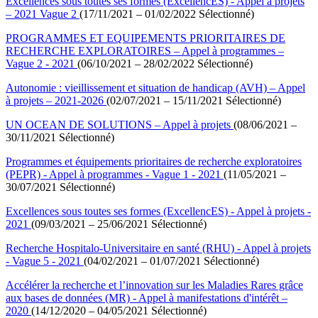
Excellences sous toutes ses formes (ExcellencES) - Appel à projets
– 2021 Vague 2
(17/11/2021 – 01/02/2022 Sélectionné)
PROGRAMMES ET EQUIPEMENTS PRIORITAIRES DE
RECHERCHE EXPLORATOIRES – Appel à programmes –
Vague 2 - 2021
(06/10/2021 – 28/02/2022 Sélectionné)
Autonomie : vieillissement et situation de handicap (AVH) – Appel
à projets – 2021-2026
(02/07/2021 – 15/11/2021 Sélectionné)
UN OCEAN DE SOLUTIONS – Appel à projets
(08/06/2021 –
30/11/2021 Sélectionné)
Programmes et équipements prioritaires de recherche exploratoires
(PEPR) - Appel à programmes - Vague 1 - 2021
(11/05/2021 –
30/07/2021 Sélectionné)
Excellences sous toutes ses formes (ExcellencES) - Appel à projets -
2021
(09/03/2021 – 25/06/2021 Sélectionné)
Recherche Hospitalo-Universitaire en santé (RHU) - Appel à projets
- Vague 5 - 2021
(04/02/2021 – 01/07/2021 Sélectionné)
Accélérer la recherche et l’innovation sur les Maladies Rares grâce
aux bases de données (MR) - Appel à manifestations d'intérêt –
2020
(14/12/2020 – 04/05/2021 Sélectionné)