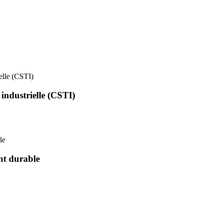
ielle (CSTI)
 industrielle (CSTI)
le
nt durable