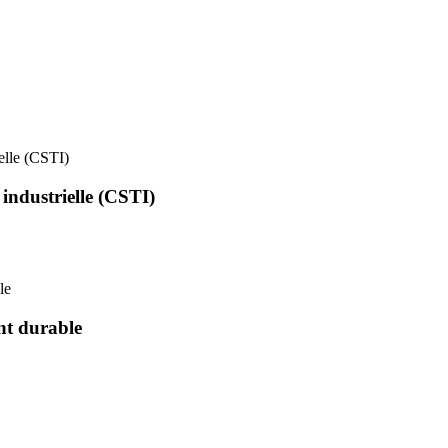
ielle (CSTI)
 industrielle (CSTI)
le
nt durable