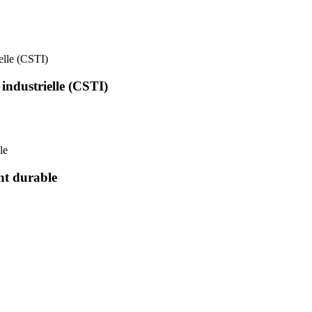
ielle (CSTI)
 industrielle (CSTI)
le
nt durable