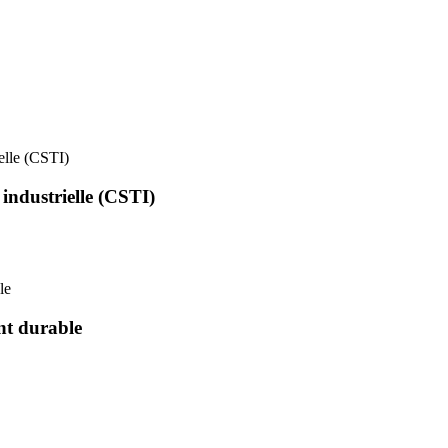
ielle (CSTI)
 industrielle (CSTI)
le
nt durable