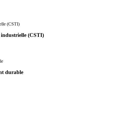
ielle (CSTI)
 industrielle (CSTI)
le
nt durable