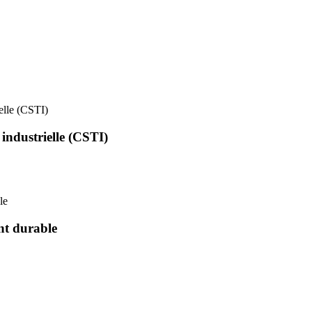
ielle (CSTI)
 industrielle (CSTI)
le
nt durable