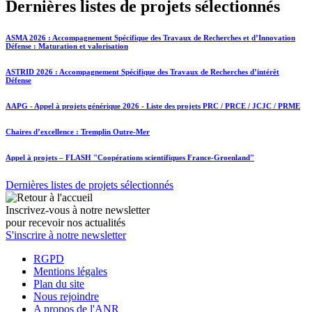
Dernières listes de projets sélectionnés
ASMA 2026 : Accompagnement Spécifique des Travaux de Recherches et d’Innovation
Défense : Maturation et valorisation
ASTRID 2026 : Accompagnement Spécifique des Travaux de Recherches d’intérêt
Défense
AAPG - Appel à projets générique 2026 - Liste des projets PRC / PRCE / JCJC / PRME
Chaires d’excellence : Tremplin Outre-Mer
Appel à projets – FLASH "Coopérations scientifiques France-Groenland"
Dernières listes de projets sélectionnés
Inscrivez-vous à notre newsletter
pour recevoir nos actualités
S'inscrire à notre newsletter
RGPD
Mentions légales
Plan du site
Nous rejoindre
A propos de l'ANR