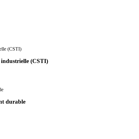
ielle (CSTI)
 industrielle (CSTI)
le
nt durable