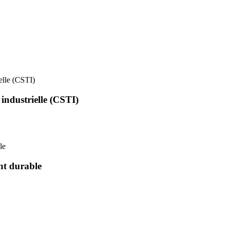
ielle (CSTI)
 industrielle (CSTI)
le
nt durable