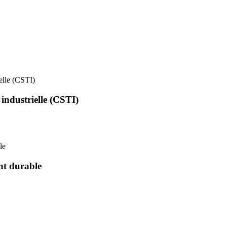
ielle (CSTI)
 industrielle (CSTI)
le
nt durable