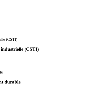
ielle (CSTI)
 industrielle (CSTI)
le
nt durable