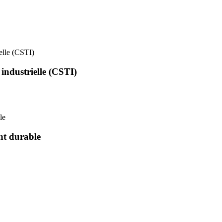
ielle (CSTI)
 industrielle (CSTI)
le
nt durable