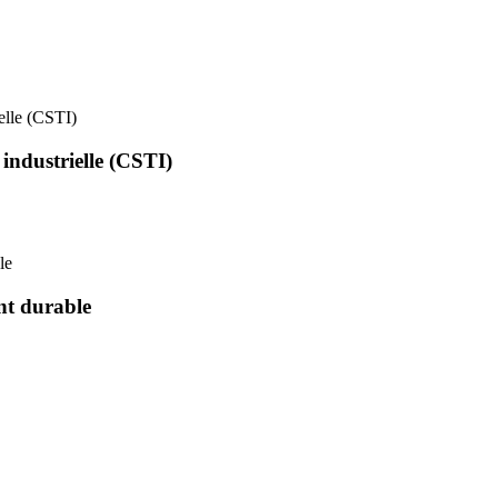
ielle (CSTI)
 industrielle (CSTI)
le
nt durable