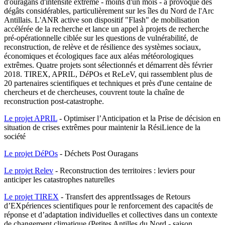
d'ouragans d'intensité extrême - moins d'un mois - a provoqué des
dégâts considérables, particulièrement sur les îles du Nord de l'Arc
Antillais. L'ANR active son dispositif "Flash" de mobilisation
accélérée de la recherche et lance un appel à projets de recherche
pré-opérationnelle ciblée sur les questions de vulnérabilité, de
reconstruction, de relève et de résilience des systèmes sociaux,
économiques et écologiques face aux aléas météorologiques
extrêmes. Quatre projets sont sélectionnés et démarrent dès février
2018. TIREX, APRIL, DéPOs et ReLeV, qui rassemblent plus de
20 partenaires scientifiques et techniques et près d'une centaine de
chercheurs et de chercheuses, couvrent toute la chaîne de
reconstruction post-catastrophe.
Le projet APRIL
- Optimiser l’Anticipation et la Prise de décision en
situation de crises extrêmes pour maintenir la RésiLience de la
société
Le projet DéPOs
- Déchets Post Ouragans
Le projet Relev
- Reconstruction des territoires : leviers pour
anticiper les catastrophes naturelles
Le projet TIREX
- Transfert des apprentIssages de Retours
d’EXpériences scientifiques pour le renforcement des capacités de
réponse et d’adaptation individuelles et collectives dans un contexte
de changement climatique (Petites Antilles du Nord - saison