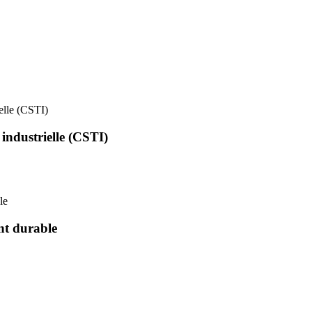
ielle (CSTI)
 industrielle (CSTI)
le
nt durable