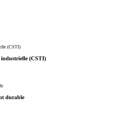
ielle (CSTI)
 industrielle (CSTI)
le
nt durable