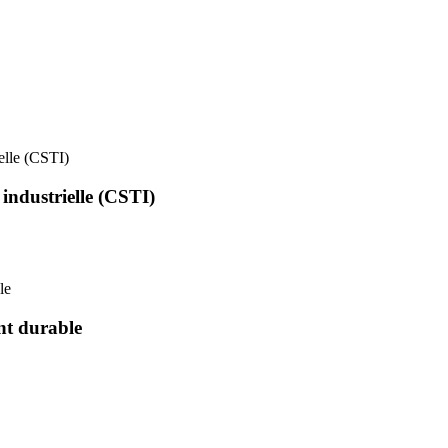
ielle (CSTI)
 industrielle (CSTI)
le
nt durable