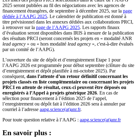
2025 seront publiées au fil des négociations avec les agences de
financement étrangères, de septembre à décembre 2025, sur la
page
dédiée à l’AAPG 2025
. Le calendrier de publication est donné à
titre prévisionnel dans les annexes dédiées aux collaborations PRCI,
à retrouver sur la
page de l’AAPG 2025
. Les rapports finaux
d’évaluation seront disponibles dans IRIS à mesure de la publication
des résultats PRCI (seront concernés les projets en « modalité ANR
lead agency
» ou « hors modalité
lead agency
», c'est-à-dire évalués
par un comité de l’AAPG).
L’ouverture du site de dépôt et d’enregistrement Etape 1 pour
l’AAPG 2026 est programmée pour début septembre (clôture du site
d’enregistrement et dépôt planifiée à mi-octobre 2025). Par
conséquent,
dans l’attente d’un retour définitif concernant les
projets classés en liste complémentaire ou concernant les projets
PRCI en attente de résultat, ceux-ci peuvent être déposés ou
enregistrés à l’Appel à projets générique 2026
. En cas de
sélection pour financement à l’édition 2025 de l’appel,
l’enregistrement ou dépôt fait à l’édition 2026 sera à annuler par
courriel à l’adresse
aapg.science(at)anr.fr
.
Pour toute question relative à l’AAPG :
aapg.science(at)anr.fr
En savoir plus :