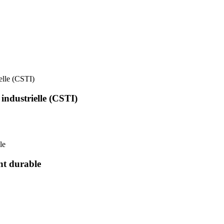
ielle (CSTI)
 industrielle (CSTI)
le
nt durable