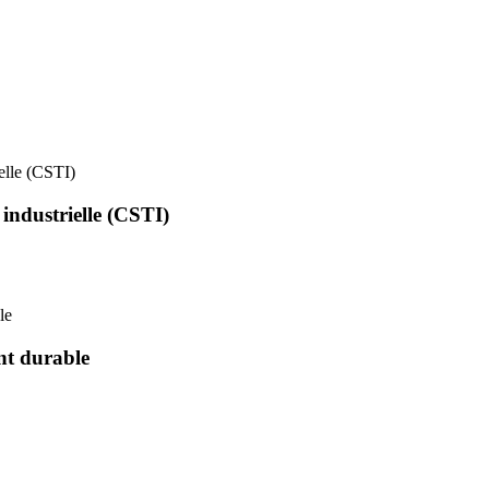
ielle (CSTI)
 industrielle (CSTI)
le
nt durable