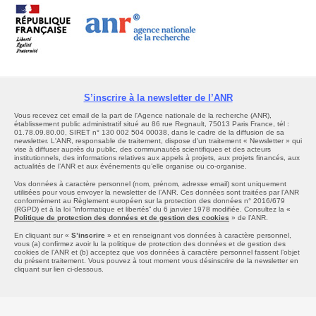
S’inscrire à la newsletter de l’ANR
Vous recevez cet email de la part de l'Agence nationale de la recherche (ANR),
établissement public administratif situé au 86 rue Regnault, 75013 Paris France, tél :
01.78.09.80.00, SIRET n° 130 002 504 00038, dans le cadre de la diffusion de sa
newsletter. L'ANR, responsable de traitement, dispose d'un traitement « Newsletter » qui
vise à diffuser auprès du public, des communautés scientifiques et des acteurs
institutionnels, des informations relatives aux appels à projets, aux projets financés, aux
actualités de l’ANR et aux événements qu’elle organise ou co-organise.
Vos données à caractère personnel (nom, prénom, adresse email) sont uniquement
utilisées pour vous envoyer la newsletter de l’ANR. Ces données sont traitées par l’ANR
conformément au Règlement européen sur la protection des données n° 2016/679
(RGPD) et à la loi “informatique et libertés” du 6 janvier 1978 modifiée. Consultez la «
Politique de protection des données et de gestion des cookies
» de l’ANR.
En cliquant sur «
S’inscrire
» et en renseignant vos données à caractère personnel,
vous (a) confirmez avoir lu la politique de protection des données et de gestion des
cookies de l’ANR et (b) acceptez que vos données à caractère personnel fassent l’objet
du présent traitement. Vous pouvez à tout moment vous désinscrire de la newsletter en
cliquant sur lien ci-dessous.