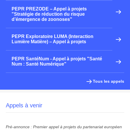
PEPR PREZODE – Appel à projets
"Stratégie de réduction du risque
d’émergence de zoonoses"
PEPR Exploratoire LUMA (Interaction
Lumière Matière) – Appel à projets
PEPR SantéNum - Appel à projets "Santé
Num : Santé Numérique"
Tous les appels
Appels à venir
Pré-annonce : Premier appel à projets du partenariat européen