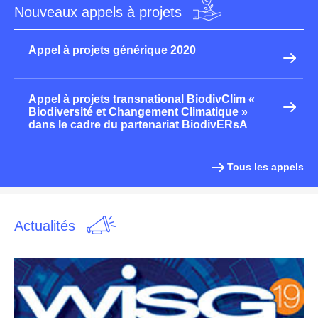
Nouveaux appels à projets
Appel à projets générique 2020
Appel à projets transnational BiodivClim «
Biodiversité et Changement Climatique »
dans le cadre du partenariat BiodivERsA
Tous les appels
Actualités