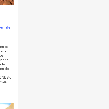
ieur de
es et
 deux
pes
ight et
 la
ces de
s
 CNES et
MAGIS.