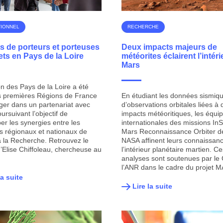
TIONNEL
RECHERCHE
ts de porteurs et porteuses
Deux impacts majeurs de
ets en Pays de la Loire
météorites éclairent l’intér
Mars
n des Pays de la Loire a été
s premières Régions de France
En étudiant les données sismiqu
ger dans un partenariat avec
d’observations orbitales liées à
ursuivant l’objectif de
impacts météoritiques, les équi
er les synergies entre les
internationales des missions InS
ifs régionaux et nationaux de
Mars Reconnaissance Orbiter de
à la Recherche. Retrouvez le
NASA affinent leurs connaissan
d’Elise Chiffoleau, chercheuse au
l’intérieur planétaire martien. Ce
analyses sont soutenues par le
l’ANR dans le cadre du projet 
la suite
Lire la suite