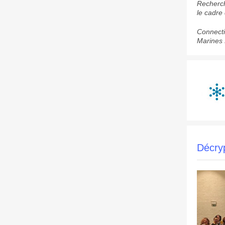
Recherch
le cadre
Connecti
Marines 
Décry