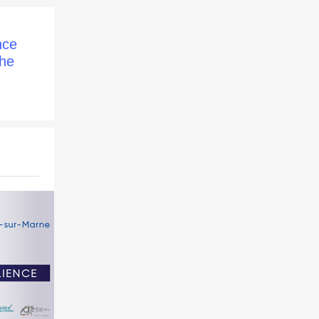
nce
che