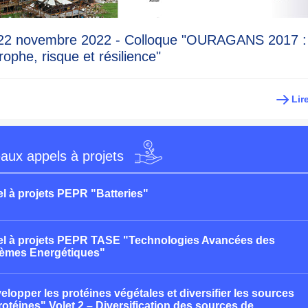
 22 novembre 2022 - Colloque "OURAGANS 2017 :
rophe, risque et résilience"
Lir
aux appels à projets
l à projets PEPR "Batteries"
l à projets PEPR TASE "Technologies Avancées des
èmes Energétiques"
elopper les protéines végétales et diversifier les sources
rotéines" Volet 2 – Diversification des sources de