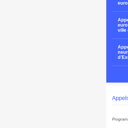
euro
Appe
euro
ville
Appe
neur
d’Ex
Appel
Programm