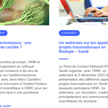
ENT
EVÉNEMENT
iorésistance : une
Un webinaire sur les appel
ie cachée ?
projets transnationaux en
Biologie – Santé
vembre prochain, l’ANR et
 organisent un colloque
Le Point de Contact National (
ique consacré à dix ans de
Santé organise, avec l’ANR, un
 sur l’antibiorésistance.
webinaire le 5 décembre 2022 d
n avec Jean-Marc Cavaillon,
présentation des différents appe
r honoraire à l’Institut Pasteur
projets transnationaux en Santé
nt scientifique à l’ANR, pour qui
auxquels participera l'ANR. Ce
ions face à une pandémie
webinaire, sur inscription, s’adr
principalement aux communaut
scientifiques du domaine.
la suite