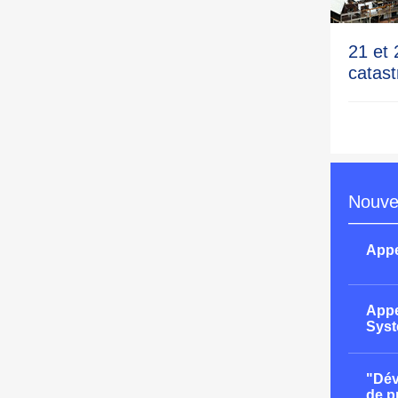
21 et
catast
Nouve
Appe
Appe
Syst
"Dév
de p