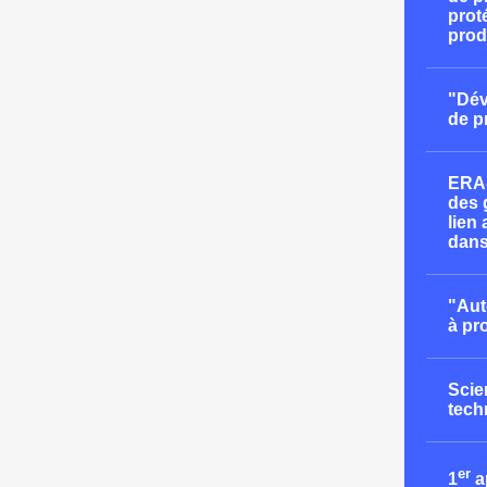
proté
prod
"Dév
de p
ERA-
des 
lien
dans
"Aut
à pr
Scie
tech
er
1
a