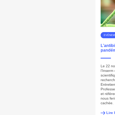
EVÉNEM
L’antib
pandém
Le 22 no
l’Inserm
scientif
recherche
Entretie
Professeu
et référe
nous fer
cachée.
Lire 