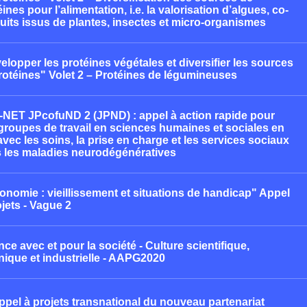
ines pour l’alimentation, i.e. la valorisation d’algues, co-
uits issus de plantes, insectes et micro-organismes
elopper les protéines végétales et diversifier les sources
rotéines" Volet 2 – Protéines de légumineuses
NET JPcofuND 2 (JPND) : appel à action rapide pour
groupes de travail en sciences humaines et sociales en
 avec les soins, la prise en charge et les services sociaux
 les maladies neurodégénératives
onomie : vieillissement et situations de handicap" Appel
ojets - Vague 2
nce avec et pour la société - Culture scientifique,
nique et industrielle - AAPG2020
ppel à projets transnational du nouveau partenariat