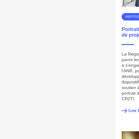
INSTITU
Portrai
de proj
La Régio
parmi le
à s’enga
l’ANR, po
développ
disposit
soutien 
portrait 
CR2TI.
Lire 