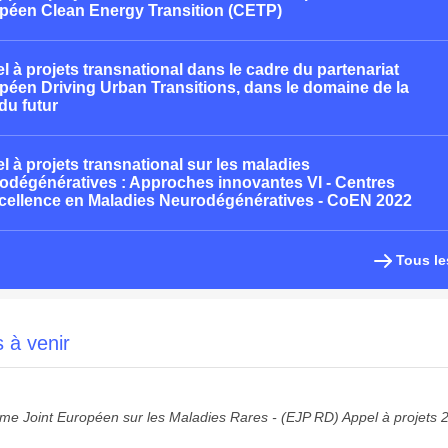
péen Clean Energy Transition (CETP)
l à projets transnational dans le cadre du partenariat
péen Driving Urban Transitions, dans le domaine de la
 du futur
l à projets transnational sur les maladies
odégénératives : Approches innovantes VI - Centres
cellence en Maladies Neurodégénératives - CoEN 2022
Tous le
s à venir
e Joint Européen sur les Maladies Rares - (EJP RD) Appel à projets