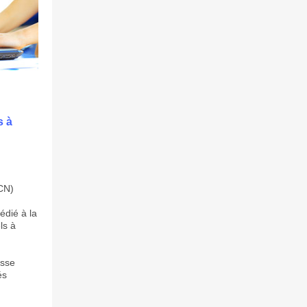
s à
PCN)
édié à la
ls à
esse
és