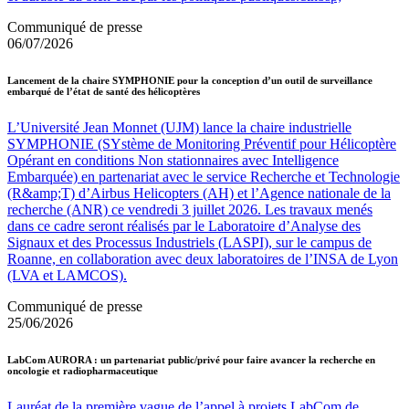
Communiqué de presse
06/07/2026
Lancement de la chaire SYMPHONIE pour la conception d’un outil de surveillance
embarqué de l’état de santé des hélicoptères
L’Université Jean Monnet (UJM) lance la chaire industrielle
SYMPHONIE (SYstème de Monitoring Préventif pour Hélicoptère
Opérant en conditions Non stationnaires avec Intelligence
Embarquée) en partenariat avec le service Recherche et Technologie
(R&amp;T) d’Airbus Helicopters (AH) et l’Agence nationale de la
recherche (ANR) ce vendredi 3 juillet 2026. Les travaux menés
dans ce cadre seront réalisés par le Laboratoire d’Analyse des
Signaux et des Processus Industriels (LASPI), sur le campus de
Roanne, en collaboration avec deux laboratoires de l’INSA de Lyon
(LVA et LAMCOS).
Communiqué de presse
25/06/2026
LabCom AURORA : un partenariat public/privé pour faire avancer la recherche en
oncologie et radiopharmaceutique
Lauréat de la première vague de l’appel à projets LabCom de