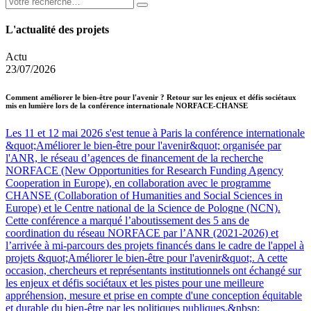
L'actualité des projets
Actu
23/07/2026
Comment améliorer le bien-être pour l'avenir ? Retour sur les enjeux et défis sociétaux
mis en lumière lors de la conférence internationale NORFACE-CHANSE
Les 11 et 12 mai 2026 s'est tenue à Paris la conférence internationale
&quot;Améliorer le bien-être pour l'avenir&quot; organisée par
l'ANR, le réseau d’agences de financement de la recherche
NORFACE (New Opportunities for Research Funding Agency
Cooperation in Europe), en collaboration avec le programme
CHANSE (Collaboration of Humanities and Social Sciences in
Europe) et le Centre national de la Science de Pologne (NCN).
Cette conférence a marqué l’aboutissement des 5 ans de
coordination du réseau NORFACE par l’ANR (2021-2026) et
l’arrivée à mi-parcours des projets financés dans le cadre de l'appel à
projets &quot;Améliorer le bien-être pour l'avenir&quot;. A cette
occasion, chercheurs et représentants institutionnels ont échangé sur
les enjeux et défis sociétaux et les pistes pour une meilleure
appréhension, mesure et prise en compte d'une conception équitable
et durable du bien-être par les politiques publiques.&nbsp;