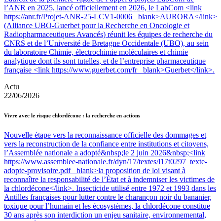
l’ANR en 2025, lancé officiellement en 2026, le LabCom <link
https://anr.fr/Projet-ANR-25-LCV1-0006 _blank>AURORA</link>
(Alliance UBO-Guerbet pour la Recherche en Oncologie et
Radiopharmaceutiques Avancés) réunit les équipes de recherche du
CNRS et de l’Université de Bretagne Occidentale (UBO), au sein
du laboratoire Chimie, électrochimie moléculaires et chimie
analytique dont ils sont tutelles, et de l’entreprise pharmaceutique
française <link https://www.guerbet.com/fr _blank>Guerbet</link>.
Actu
22/06/2026
Vivre avec le risque chlordécone : la recherche en actions
Nouvelle étape vers la reconnaissance officielle des dommages et
vers la reconstruction de la confiance entre institutions et citoyens,
l’Assemblée nationale a adopté&nbsp;le 2 juin 2026&nbsp;<link
https://www.assemblee-nationale.fr/dyn/17/textes/l17t0297_texte-
adopte-provisoire.pdf _blank>la proposition de loi visant à
reconnaître la responsabilité de l’État et à indemniser les victimes de
la chlordécone</link>. Insecticide utilisé entre 1972 et 1993 dans les
Antilles françaises pour lutter contre le charançon noir du bananier,
toxique pour l’humain et les écosystèmes, la chlordécone constitue
30 ans après son interdiction un enjeu sanitaire, environnemental,