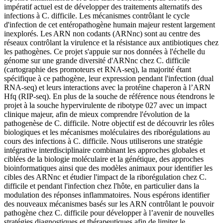
impératif actuel est de développer des traitements alternatifs des
infections à C. difficile. Les mécanismes contrôlant le cycle
d'infection de cet entéropathogène humain majeur restent largement
inexplorés. Les ARN non codants (ARNnc) sont au centre des
réseaux contrôlant la virulence et la résistance aux antibiotiques chez
les pathogènes. Ce projet s'appuie sur nos données à l'échelle du
génome sur une grande diversité d'ARNnc chez C. difficile
(cartographie des promoteurs et RNA-seq), la majorité étant
spécifique à ce pathogène, leur expression pendant l'infection (dual
RNA-seq) et leurs interactions avec la protéine chaperon à l’ARN
Hfq (RIP-seq). En plus de la souche de référence nous étendrons le
projet à la souche hypervirulente de ribotype 027 avec un impact
clinique majeur, afin de mieux comprendre l'évolution de la
pathogenèse de C. difficile. Notre objectif est de découvrir les rôles
biologiques et les mécanismes moléculaires des riborégulations au
cours des infections à C. difficile. Nous utiliserons une stratégie
intégrative interdisciplinaire combinant les approches globales et
ciblées de la biologie moléculaire et la génétique, des approches
bioinformatiques ainsi que des modèles animaux pour identifier les
cibles des ARNnc et étudier l'impact de la riborégulation chez C.
difficile et pendant l'infection chez l'hôte, en particulier dans la
modulation des réponses inflammatoires. Nous espérons identifier
des nouveaux mécanismes basés sur les ARN contrôlant le pouvoir
pathogène chez C. difficile pour développer à l’avenir de nouvelles
stratégies diagnostiques et thérapeutiques afin de limiter le