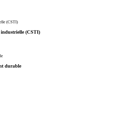
ielle (CSTI)
 industrielle (CSTI)
le
nt durable